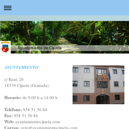
Ayuntamiento de Cijuela
AYUNTAMIENTO:
c/ Real, 26
18339 Cijuela (Granada)
Horario:
de 9:00 h a 14:00 h
Teléfono:
958 51 50 84
Fax:
958 51 50 86
Web:
ayuntamientocijuela.com
Correo:
ayto@ayuntamientocijuela.com